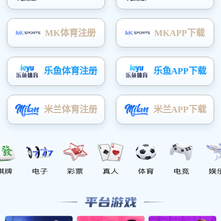
栅栏型道闸
单杆型道闸